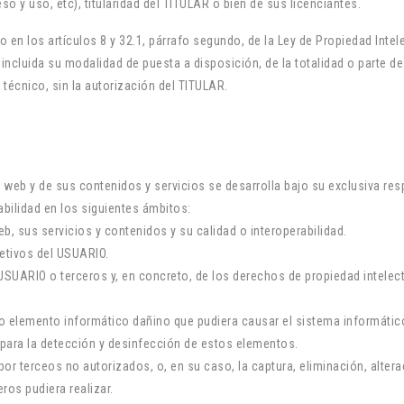
 y uso, etc), titularidad del TITULAR o bien de sus licenciantes.
o en los artículos 8 y 32.1, párrafo segundo, de la Ley de Propiedad Inte
 incluida su modalidad de puesta a disposición, de la totalidad o parte 
técnico, sin la autorización del TITULAR.
 web y de sus contenidos y servicios se desarrolla bajo su exclusiva res
ilidad en los siguientes ámbitos:
b, sus servicios y contenidos y su calidad o interoperabilidad.
jetivos del USUARIO.
l USUARIO o terceros y, en concreto, de los derechos de propiedad intelect
ro elemento informático dañino que pudiera causar el sistema informáti
para la detección y desinfección de estos elementos.
por terceos no autorizados, o, en su caso, la captura, eliminación, alte
os pudiera realizar.