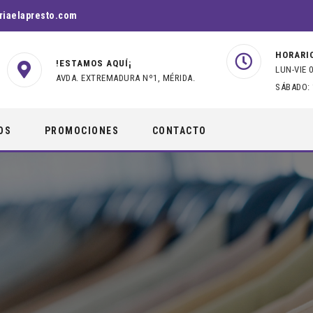
riaelapresto.com
HORARI
!ESTAMOS AQUÍ¡
LUN-VIE 0
AVDA. EXTREMADURA Nº1, MÉRIDA.
SÁBADO: 
OS
PROMOCIONES
CONTACTO