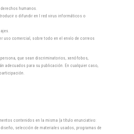
os derechos humanos.
oducir o difundir en l red virus informáticos o
sajes.
uier uso comercial, sobre todo en el envío de correos
a persona, que sean discriminatorios, xenófobos,
tarán adecuados para su publicación. En cualquier caso,
participación.
mentos contenidos en la misma (a título enunciativo:
y diseño, selección de materiales usados, programas de