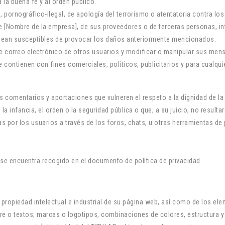
 a la buena fe y al orden público.
 pornográfico-ilegal, de apología del terrorismo o atentatoria contra l
 [Nombre de la empresa], de sus proveedores o de terceras personas, intr
 sean susceptibles de provocar los daños anteriormente mencionados.
 de correo electrónico de otros usuarios y modificar o manipular sus men
 se contienen con fines comerciales, políticos, publicitarios y para cualq
os comentarios y aportaciones que vulneren el respeto a la dignidad de l
 la infancia, el orden o la seguridad pública o que, a su juicio, no resul
 por los usuarios a través de los foros, chats, u otras herramientas de 
s se encuentra recogido en el documento de política de privacidad.
propiedad intelectual e industrial de su página web, así como de los ele
are o textos; marcas o logotipos, combinaciones de colores, estructura 