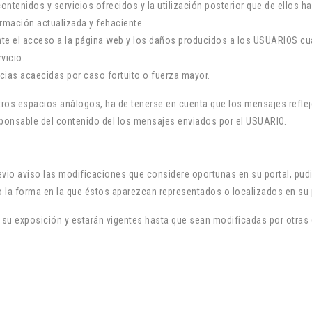
s contenidos y servicios ofrecidos y la utilización posterior que de ellos
ormación actualizada y fehaciente.
te el acceso a la página web y los daños producidos a los USUARIOS cu
vicio.
cias acaecidas por caso fortuito o fuerza mayor.
tros espacios análogos, ha de tenerse en cuenta que los mensajes reflej
sponsable del contenido del los mensajes enviados por el USUARIO.
evio aviso las modificaciones que considere oportunas en su portal, pud
o la forma en la que éstos aparezcan representados o localizados en su 
de su exposición y estarán vigentes hasta que sean modificadas por otra