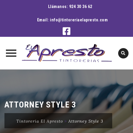
Llámanos:
924 30 36 62
Email:
info@tintoreriaelapresto.com
Skip
to
content
ATTORNEY STYLE 3
Tintoreria El Apresto
>
Attorney Style 3