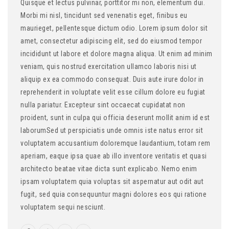
Quisque et lectus pulvinar, porttitor mi non, elementum dui.
Morbi mi nisl, tincidunt sed venenatis eget, finibus eu
maurieget, pellentesque dictum odio. Lorem ipsum dolor sit
amet, consectetur adipiscing elit, sed do eiusmod tempor
incididunt ut labore et dolore magna aliqua. Ut enim ad minim
veniam, quis nostrud exercitation ullamco laboris nisi ut
aliquip ex ea commodo consequat. Duis aute irure dolor in
reprehenderit in voluptate velit esse cillum dolore eu fugiat
nulla pariatur. Excepteur sint occaecat cupidatat non
proident, sunt in culpa qui officia deserunt mollit anim id est
laborumSed ut perspiciatis unde omnis iste natus error sit
voluptatem accusantium doloremque laudantium, totam rem
aperiam, eaque ipsa quae ab illo inventore veritatis et quasi
architecto beatae vitae dicta sunt explicabo. Nemo enim
ipsam voluptatem quia voluptas sit aspernatur aut odit aut
fugit, sed quia consequuntur magni dolores eos qui ratione
voluptatem sequi nesciunt.