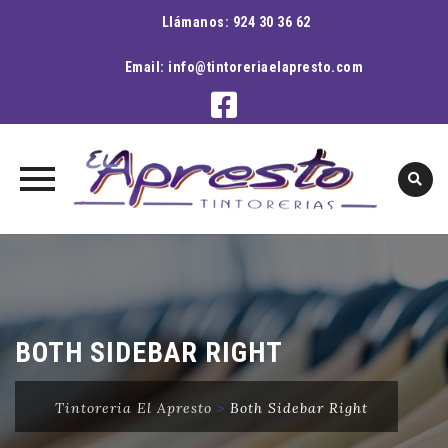
Llámanos:
924 30 36 62
Email:
info@tintoreriaelapresto.com
Skip
to
content
BOTH SIDEBAR RIGHT
Tintoreria El Apresto
>
Both Sidebar Right