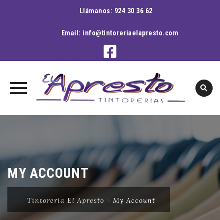
Llámanos:
924 30 36 62
Email:
info@tintoreriaelapresto.com
Skip
to
content
MY ACCOUNT
Tintoreria El Apresto
>
My Account